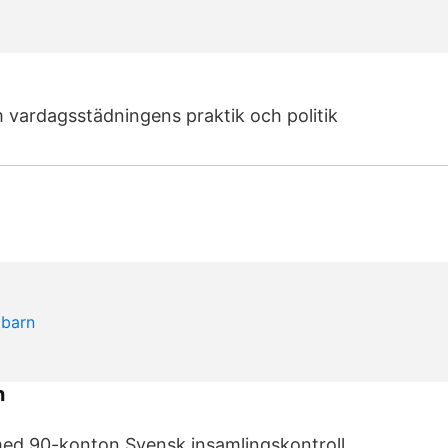
m vardagsstädningens praktik och politik
n
med 90-konton Svensk insamlingskontroll