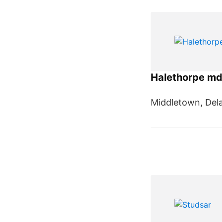
Halethorpe md
Middletown, Del