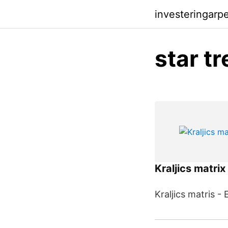
investeringar
star t
Kraljics matrix
Kraljics matris - 