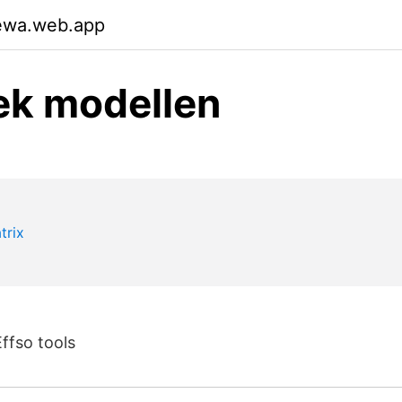
pewa.web.app
rek modellen
Effso tools