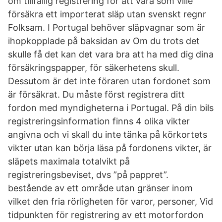
om tillfällig registrering för att vara som ville
försäkra ett importerat släp utan svenskt regnr
Folksam. I Portugal behöver släpvagnar som är
ihopkopplade på baksidan av Om du trots det
skulle få det kan det vara bra att ha med dig dina
försäkringspapper, för säkerhetens skull.
Dessutom är det inte föraren utan fordonet som
är försäkrat. Du måste först registrera ditt
fordon med myndigheterna i Portugal. På din bils
registreringsinformation finns 4 olika vikter
angivna och vi skall du inte tänka på körkortets
vikter utan kan börja läsa på fordonens vikter, är
släpets maximala totalvikt på
registreringsbeviset, dvs ”på pappret”.
bestående av ett område utan gränser inom
vilket den fria rörligheten för varor, personer, Vid
tidpunkten för registrering av ett motorfordon