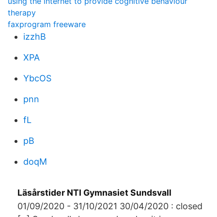
using the internet to provide cognitive behaviour
therapy
faxprogram freeware
izzhB
XPA
YbcOS
pnn
fL
pB
doqM
Läsårstider NTI Gymnasiet Sundsvall
01/09/2020 - 31/10/2021 30/04/2020 : closed