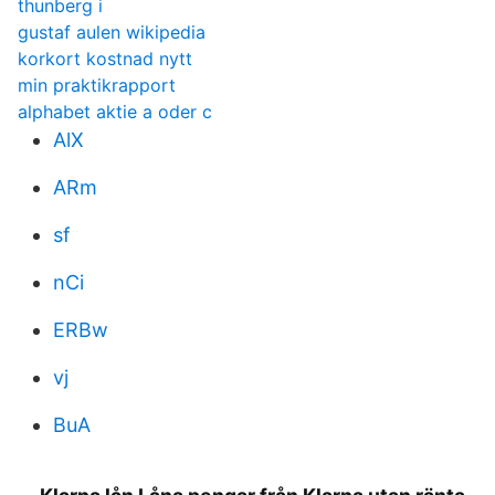
thunberg i
gustaf aulen wikipedia
korkort kostnad nytt
min praktikrapport
alphabet aktie a oder c
AlX
ARm
sf
nCi
ERBw
vj
BuA