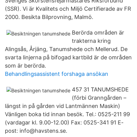
Sveriges Skorstensfejarmästares Riksförbund
(SSR). Vi är Kvalitets och Miljö Certifierade av FR
2000. Besikta Bilprovning, Malmö.
Berörda områden är
trakterna kring
Alingsås, Årjäng, Tanumshede och Mellerud. De
svarta linjerna på bifogad kartbild är de områden
som är berörda.
Behandlingsassistent forshaga ansökan
457 31 TANUMSHEDE
(förbi Granngården –
längst in på gården vid Lantmännen Maskin)
Vänligen boka tid innan besök. Tel.: 0525-211 99
(vardagar kl. 9.00-12.00) Fax: 0525-341 91 E-
post: info@havstens.se.