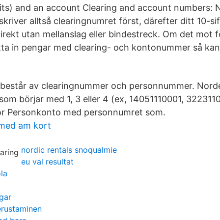
its) and an account Clearing and account numbers:
river alltså clearingnumret först, därefter ditt 10-sif
ekt utan mellanslag eller bindestreck. Om det mot 
 sätta in pengar med clearing- och kontonummer så ka
 består av clearingnummer och personnummer. Nordea
om börjar med 1, 3 eller 4 (ex, 14051110001, 3223110
ör Personkonto med personnumret som.
 med am kort
nordic rentals snoqualmie
eu val resultat
la
ngar
erustaminen