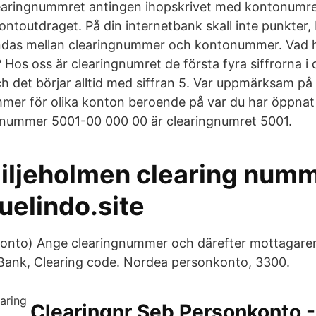
earingnummret antingen ihopskrivet med kontonumret
kontoutdraget. På din internetbank skall inte punkter, 
ndas mellan clearingnummer och kontonummer. Vad h
os oss är clearingnumret de första fyra siffrorna i d
det börjar alltid med siffran 5. Var uppmärksam på 
mmer för olika konton beroende på var du har öppnat
onummer 5001-00 000 00 är clearingnumret 5001.
liljeholmen clearing numm
elindo.site
onto) Ange clearingnummer och därefter mottagare
nk, Clearing code. Nordea personkonto, 3300.
Clearingnr Seb Personkonto -