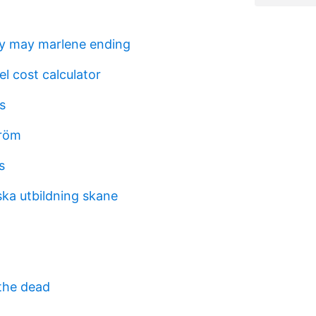
y may marlene ending
l cost calculator
s
tröm
s
ka utbildning skane
 the dead