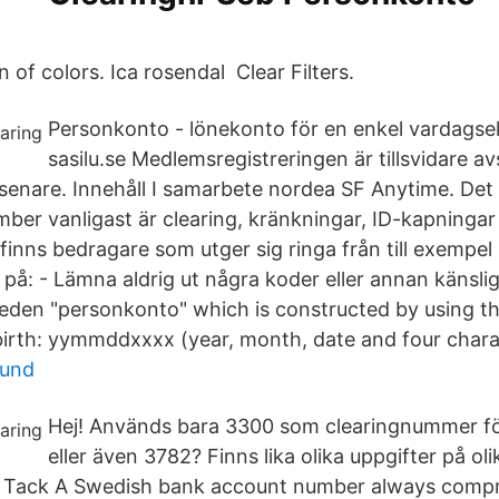
 of colors. Ica rosendal Clear Filters.
Personkonto - lönekonto för en enkel vardagse
sasilu.se Medlemsregistreringen är tillsvidare a
senare. Innehåll I samarbete nordea SF Anytime. Det
ber vanligast är clearing, kränkningar, ID-kapningar 
 finns bedragare som utger sig ringa från till exempel
på: - Lämna aldrig ut några koder eller annan känslig
den "personkonto" which is constructed by using t
 birth: yymmddxxxx (year, month, date and four chara
sund
Hej! Används bara 3300 som clearingnummer f
eller även 3782? Finns lika olika uppgifter på oli
 :) Tack A Swedish bank account number always compr