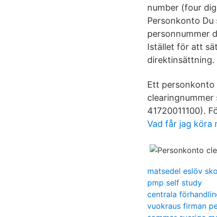
number (four dig
Personkonto Du sk
personnummer dir
Istället för att
direktinsättning.
Ett personkonto
clearingnummer s
41720011100). F
Vad får jag köra
matsedel eslöv sko
pmp self study
centrala förhandli
vuokraus firman p