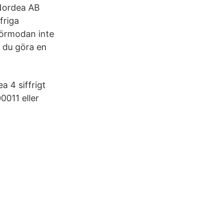
 Nordea AB
friga
förmodan inte
n du göra en
 4 siffrigt
0011 eller