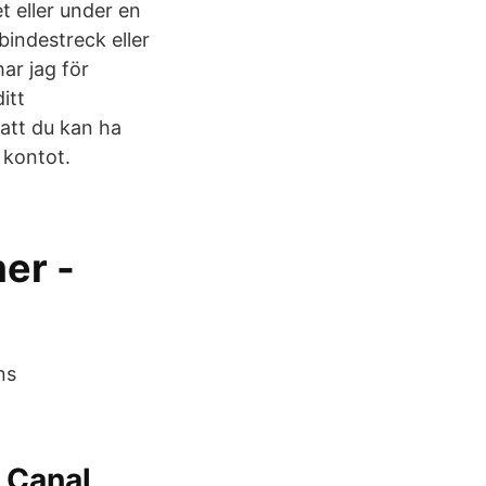
 eller under en
bindestreck eller
ar jag för
itt
att du kan ha
 kontot.
er -
ns
 Canal