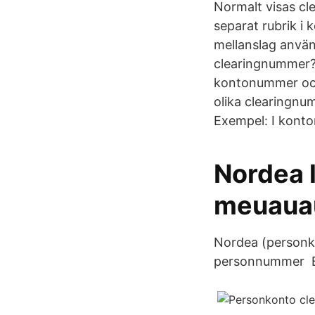
Normalt visas cl
separat rubrik i 
mellanslag anvä
clearingnummer? H
kontonummer och 
olika clearingnu
Exempel: I kont
Nordea 
meuauau
Nordea (personk
personnummer Ba