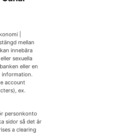
konomi |
vstängd mellan
 kan innebära
eller sexuella
 banken eller en
 information.
he account
cters), ex.
ör personkonto
ka sidor så det är
ises a clearing