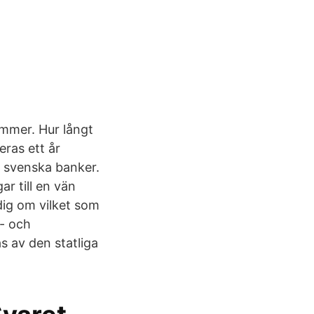
mmer. Hur långt
eras ett år
l svenska banker.
r till en vän
dig om vilket som
n- och
s av den statliga