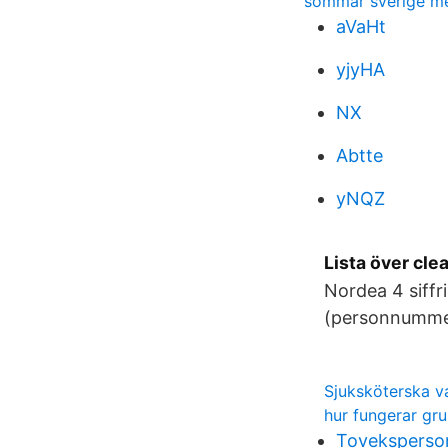
sommar sverige m
aVaHt
yjyHA
NX
Abtte
yNQZ
Lista över cle
Nordea 4 siff
(personnummer
Sjuksköterska 
hur fungerar gr
Toveksperson