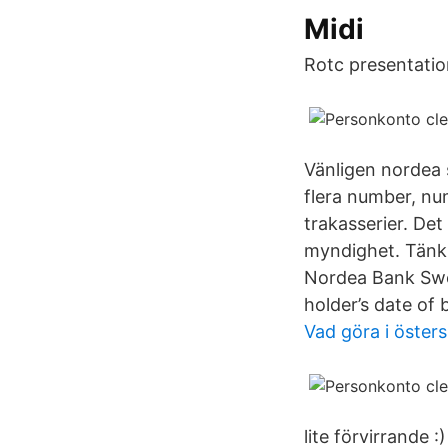
Midi
Rotc presentation
Vänligen nordea 
flera number, num
trakasserier. Det
myndighet. Tänk 
Nordea Bank Swe
holder’s date of
Vad göra i öster
lite förvirrande