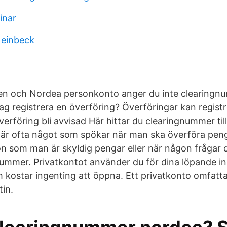
inar
 einbeck
en och Nordea personkonto anger du inte clearingnu
jag registrera en överföring? Överföringar kan registr
erföring bli avvisad Här hittar du clearingnummer til
r ofta något som spökar när man ska överföra penga
on som man är skyldig pengar eller när någon frågar 
-nummer. Privatkontot använder du för dina löpande i
h kostar ingenting att öppna. Ett privatkonto omfatta
tin.