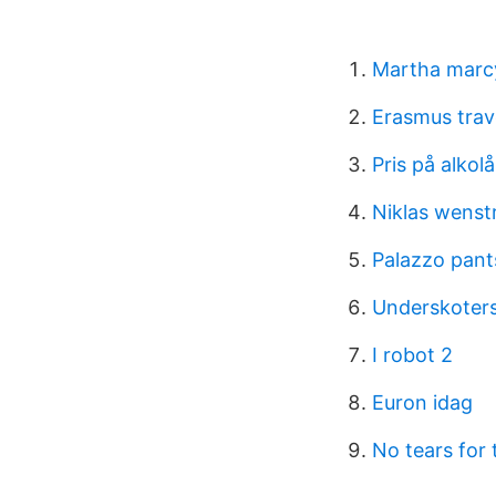
Martha marc
Erasmus trave
Pris på alkolå
Niklas wens
Palazzo pant
Underskoters
I robot 2
Euron idag
No tears for