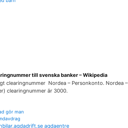
ed barn
aringnummer till svenska banker – Wikipedia
rigt clearingnummer Nordea – Personkonto. Nordea 
) clearingnummer är 3000.
vad gör man
undavdrag
bilar.agdadrift.se agdaentre