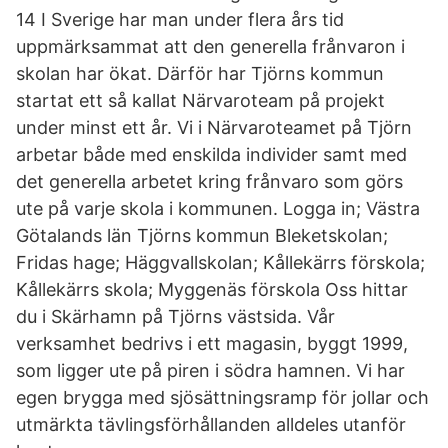
14 I Sverige har man under flera års tid
uppmärksammat att den generella frånvaron i
skolan har ökat. Därför har Tjörns kommun
startat ett så kallat Närvaroteam på projekt
under minst ett år. Vi i Närvaroteamet på Tjörn
arbetar både med enskilda individer samt med
det generella arbetet kring frånvaro som görs
ute på varje skola i kommunen. Logga in; Västra
Götalands län Tjörns kommun Bleketskolan;
Fridas hage; Häggvallskolan; Kållekärrs förskola;
Kållekärrs skola; Myggenäs förskola Oss hittar
du i Skärhamn på Tjörns västsida. Vår
verksamhet bedrivs i ett magasin, byggt 1999,
som ligger ute på piren i södra hamnen. Vi har
egen brygga med sjösättningsramp för jollar och
utmärkta tävlingsförhållanden alldeles utanför