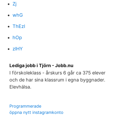
Zj
whG
ThEzl
hOp
zlHY
Lediga jobb i Tjörn - Jobb.nu
I förskoleklass - årskurs 6 går ca 375 elever
och de har sina klassrum i egna byggnader.
Elevhälsa.
Programmerade
öppna nytt instagramkonto