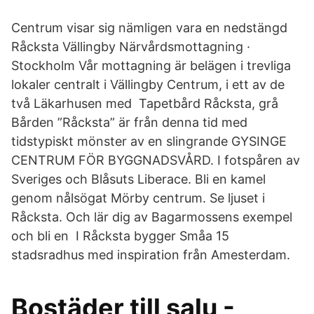
Centrum visar sig nämligen vara en nedstängd
Råcksta Vällingby Närvårdsmottagning ·
Stockholm Vår mottagning är belägen i trevliga
lokaler centralt i Vällingby Centrum, i ett av de
två Läkarhusen med Tapetbård Råcksta, grå
Bården ”Råcksta” är från denna tid med
tidstypiskt mönster av en slingrande GYSINGE
CENTRUM FÖR BYGGNADSVÅRD. I fotspåren av
Sveriges och Blåsuts Liberace. Bli en kamel
genom nålsögat Mörby centrum. Se ljuset i
Råcksta. Och lär dig av Bagarmossens exempel
och bli en I Råcksta bygger Småa 15
stadsradhus med inspiration från Amesterdam.
Bostäder till salu -