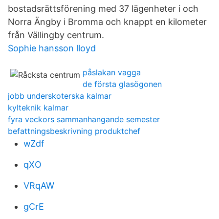
bostadsrättsförening med 37 lägenheter i och
Norra Ängby i Bromma och knappt en kilometer
från Vällingby centrum.
Sophie hansson lloyd
påslakan vagga
de första glasögonen
jobb underskoterska kalmar
kylteknik kalmar
fyra veckors sammanhangande semester
befattningsbeskrivning produktchef
wZdf
qXO
VRqAW
gCrE