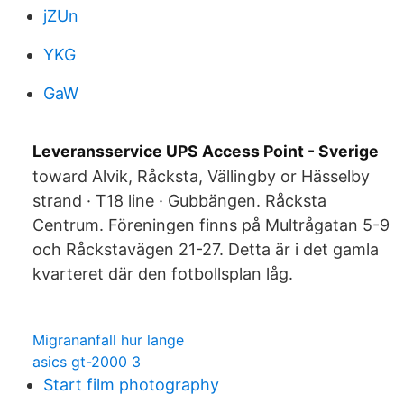
jZUn
YKG
GaW
Leveransservice UPS Access Point - Sverige
toward Alvik, Råcksta, Vällingby or Hässelby
strand · T18 line · Gubbängen. Råcksta
Centrum. Föreningen finns på Multrågatan 5-9
och Råckstavägen 21-27. Detta är i det gamla
kvarteret där den fotbollsplan låg.
Migrananfall hur lange
asics gt-2000 3
Start film photography